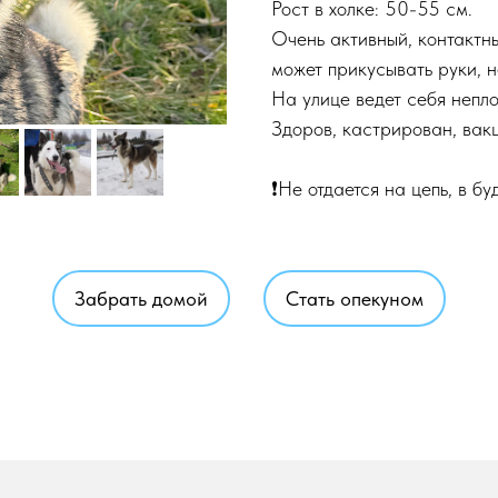
Рост в холке: 50-55 см.
Очень активный, контактн
может прикусывать руки, н
На улице ведет себя непло
Здоров, кастрирован, вак
❗Не отдается на цепь, в бу
Забрать домой
Стать опекуном