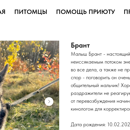
АЯ
ПИТОМЦЫ
ПОМОЩЬ ПРИЮТУ
П
Брант
Малыш Брант - настоящий 
неиссякаемым потоком эне
во все дела, а также не п
спор - поговорить он очен
общительный мальчик! Хор
раздражители не реагируе
от перевозбуждения начин
кинологом для корректиро
Дата рождения: 10.02.202